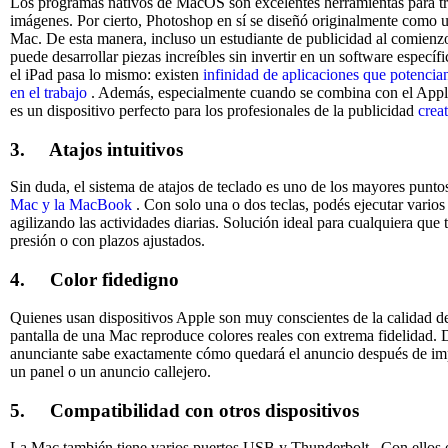
Los programas nativos de MacOS son excelentes herramientas para tr
imágenes. Por cierto, Photoshop en sí se diseñó originalmente como 
Mac. De esta manera, incluso un estudiante de publicidad al comienzo
puede desarrollar piezas increíbles sin invertir en un software específ
el iPad pasa lo mismo: existen
infinidad de aplicaciones que potencia
en el trabajo
. Además, especialmente cuando se combina con el Apple
es un dispositivo perfecto para los profesionales de la publicidad
crea
3.
Atajos intuitivos
Sin duda, el sistema de atajos de teclado es uno de los mayores puntos
Mac y la MacBook
. Con solo una o dos teclas, podés ejecutar vario
agilizando las actividades diarias. Solución ideal para cualquiera que 
presión o con plazos ajustados.
4.
Color fidedigno
Quienes usan dispositivos Apple son muy conscientes de la calidad d
pantalla de una Mac reproduce colores reales con extrema fidelidad. 
anunciante sabe exactamente cómo quedará el anuncio después de imp
un panel o un anuncio callejero.
5.
Compatibilidad con otros dispositivos
La Mac también tiene varios puertos USB y Thunderbolt . Con ellos 