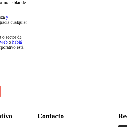
or no hablar de
leza
y
gracia cualquier
 o sector de
io web
o
hablá
rporativo está
tivo
Contacto
Re