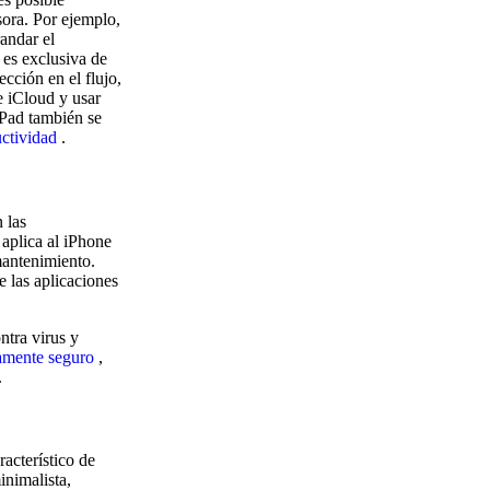
sora. Por ejemplo,
andar el
o es exclusiva de
cción en el flujo,
e iCloud y usar
iPad también se
uctividad
.
 las
aplica al iPhone
mantenimiento.
e las aplicaciones
ntra virus y
amente seguro
,
.
racterístico de
inimalista,