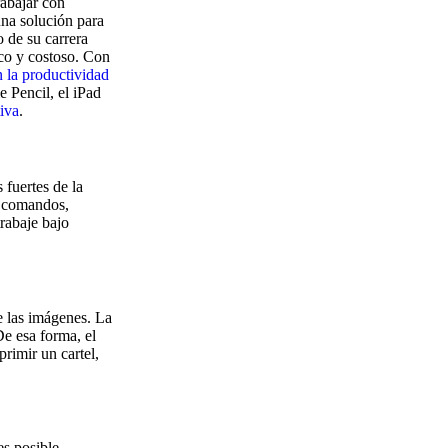
abajar con
una solución para
 de su carrera
ico y costoso. Con
n la productividad
 Pencil, el iPad
tiva
.
 fuertes de la
s comandos,
trabaje bajo
e las imágenes. La
De esa forma, el
rimir un cartel,
es posible