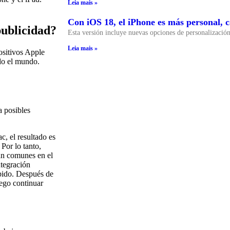
Leia mais »
Con iOS 18, el iPhone es más personal, c
publicidad?
Esta versión incluye nuevas opciones de personalizació
Leia mais »
ositivos Apple
odo el mundo.
a posibles
c, el resultado es
Por lo tanto,
tan comunes en el
ntegración
ápido. Después de
uego continuar