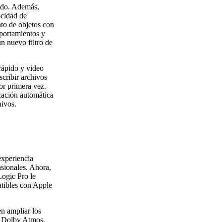
pido. Además,
ocidad de
nto de objetos con
portamientos y
un nuevo filtro de
rápido y video
cribir archivos
r primera vez.
cación automática
hivos.
experiencia
sionales. Ahora,
Logic Pro le
tibles con Apple
n ampliar los
n Dolby Atmos.