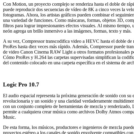
Con Motion, un proyecto complejo se renderiza hasta el doble de rá
puede reproducir dos secuencias de vídeo de 8K a cinco veces la vel
fotogramas. Ahora, los artistas gráficos pueden combinar el seguimie
una variedad de funciones. Como máscaras, formas, objetos 3D, com
filtros para lograr impresionantes efectos visuales. Al mismo tiempo, 
neón agrega un brillo inmersivo a las imágenes, formas, texto y más.
A su vez, Compressor transcodifica video a HEVC hasta el doble de 
ProRes hasta diez veces más rápido. Además, Compressor puede trans
de video Canon Cinema RAW Light a otros formatos profesionales po
Cómo ProRes y H.264 las carpetas supervisadas simplifican la codifi
del contenido colocado en una carpeta específica en el sistema de arc
Logic Pro 10.7
El audio espacial representa la próxima generación de sonido con su 
revolucionaria y un sonido y una claridad verdaderamente multidimen
con un conjunto completo de herramientas de mezcla y renderizado, 
permite a cualquiera crear música como archivos Dolby Atmos compa
Music.
De esta forma, los músicos, productores e ingenieros de mezcla puede
proyectos estéreo a los canales de sonido envolvente compatibles co