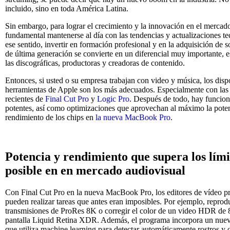
incluido, sino en toda América Latina.
Sin embargo, para lograr el crecimiento y la innovación en el mercado
fundamental mantenerse al día con las tendencias y actualizaciones t
ese sentido, invertir en formación profesional y en la adquisición de 
de última generación se convierte en un diferencial muy importante, 
las discográficas, productoras y creadoras de contenido.
Entonces, si usted o su empresa trabajan con video y música, los disp
herramientas de Apple son los más adecuados. Especialmente con las 
recientes de
Final Cut Pro
y
Logic Pro
. Después de todo, hay funcio
potentes, así como optimizaciones que aprovechan al máximo la poten
rendimiento de los chips en
la nueva MacBook Pro
.
Potencia y rendimiento que supera los lími
posible en en mercado audiovisual
Con Final Cut Pro en la nueva MacBook Pro, los editores de vídeo pr
pueden realizar tareas que antes eran imposibles. Por ejemplo, reprodu
transmisiones de ProRes 8K o corregir el color de un video HDR de
pantalla Liquid Retina XDR. Además, el programa incorpora un nue
que utiliza machine learning para detectar automáticamente rostros y 