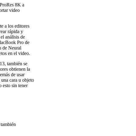
e ProRes 8K a
rtar video
e a los editores
rear rápida y
el análisis de
 MacBook Pro de
co de Neural
etos en el video.
13, también se
ores obtienen la
demás de usar
 una cara u objeto
 esto sin tener
 también