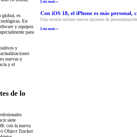
Leia mais »
Con iOS 18, el iPhone es más personal, c
 global, es
Esta versión incluye nuevas opciones de personalizació
ecnológicas. En
software y equipos
Leia mais »
especialmente para
ositivos y
actualizaciones
nes nuevas y
cia y el
tes de lo
ofesionales
cir siete
 8K con la nueva
vo Object Tracker
objetos.