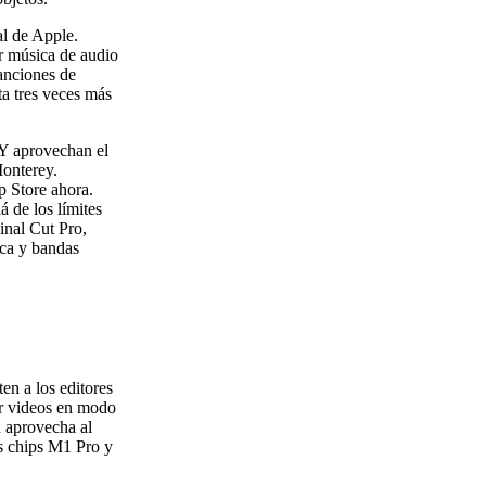
al de Apple.
r música de audio
canciones de
a tres veces más
 Y aprovechan el
onterey.
p Store ahora.
á de los límites
inal Cut Pro,
ica y bandas
en a los editores
ar videos en modo
 aprovecha al
s chips M1 Pro y