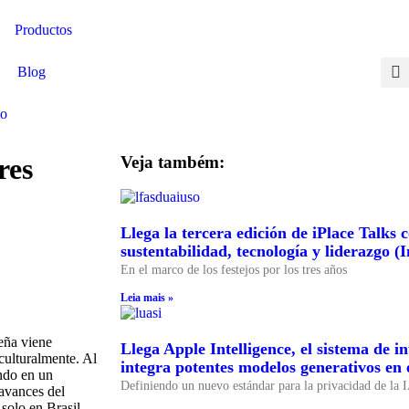
Productos
Blog
Contactate aquí
to
res
Veja também:
Llega la tercera edición de iPlace Talks 
sustentabilidad, tecnología y liderazgo (I
En el marco de los festejos por los tres años
Leia mais »
eña viene
Llega Apple Intelligence, el sistema de i
culturalmente. Al
integra potentes modelos generativos en 
ando en un
Definiendo un nuevo estándar para la privacidad de la 
avances del
solo en Brasil,