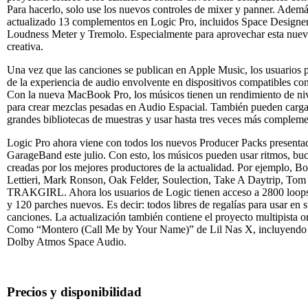
Para hacerlo, solo use los nuevos controles de mixer y panner. Ademá
actualizado 13 complementos en Logic Pro, incluidos Space Designer,
Loudness Meter y Tremolo. Especialmente para aprovechar esta nueva
creativa.
Una vez que las canciones se publican en Apple Music, los usuarios p
de la experiencia de audio envolvente en dispositivos compatibles co
Con la nueva MacBook Pro, los músicos tienen un rendimiento de niv
para crear mezclas pesadas en Audio Espacial. También pueden carg
grandes bibliotecas de muestras y usar hasta tres veces más compleme
Logic Pro ahora viene con todos los nuevos Producer Packs presenta
GarageBand este julio. Con esto, los músicos pueden usar ritmos, buc
creadas por los mejores productores de la actualidad. Por ejemplo, 
Lettieri, Mark Ronson, Oak Felder, Soulection, Take A Daytrip, Tom
TRAKGIRL. Ahora los usuarios de Logic tienen acceso a 2800 loops
y 120 parches nuevos. Es decir: todos libres de regalías para usar en 
canciones. La actualización también contiene el proyecto multipista or
Como “Montero (Call Me by Your Name)” de Lil Nas X, incluyendo
Dolby Atmos Space Audio.
Precios y disponibilidad