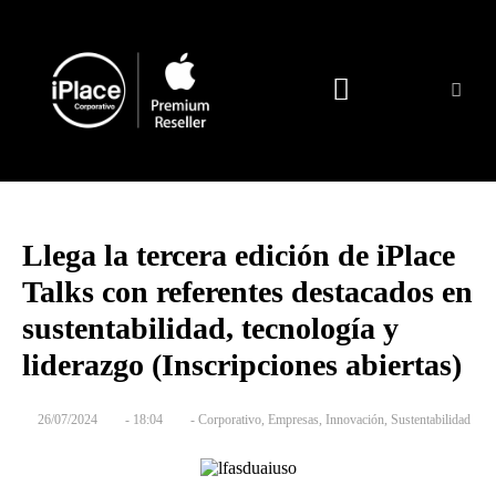
Quienes somos
Llega la tercera edición de iPlace
Talks con referentes destacados en
sustentabilidad, tecnología y
liderazgo (Inscripciones abiertas)
26/07/2024
-
18:04
-
Corporativo
,
Empresas
,
Innovación
,
Sustentabilidad