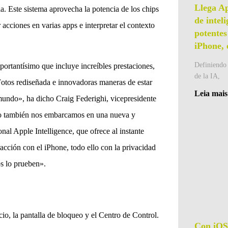
Llega Ap
Este sistema aprovecha la potencia de los chips
de intel
acciones en varias apps e interpretar el contexto
potentes
iPhone, 
Definiendo 
ortantísimo que incluye increíbles prestaciones,
de la IA,
otos rediseñada e innovadoras maneras de estar
Leia mais
undo», ha dicho Craig Federighi, vicepresidente
to también nos embarcamos en una nueva y
nal Apple Intelligence, que ofrece al instante
eracción con el iPhone, todo ello con la privacidad
s lo prueben».
cio, la pantalla de bloqueo y el Centro de Control.
Con iOS 