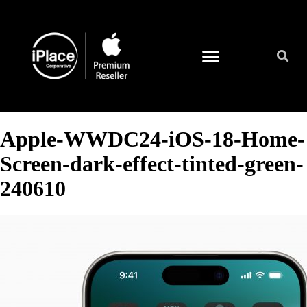
Quienes somos
Apple-WWDC24-iOS-18-Home-
Screen-dark-effect-tinted-green-
240610