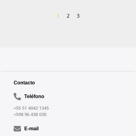
Veja 
1
2
3
Contacto
Teléfono
+55 51 4042 1345
+598 96 438 030
E-mail