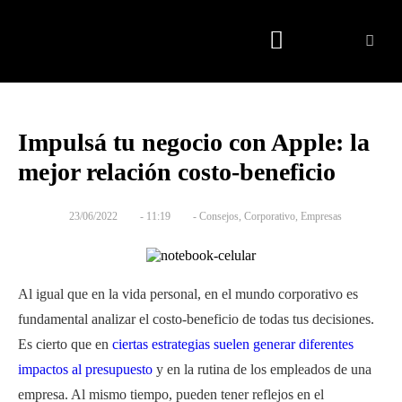
Quienes somos
Impulsá tu negocio con Apple: la
mejor relación costo-beneficio
23/06/2022
-
11:19
-
Consejos
,
Corporativo
,
Empresas
Al igual que en la vida personal, en el mundo corporativo es
fundamental analizar el costo-beneficio de todas tus decisiones.
Es cierto que en
ciertas estrategias suelen generar diferentes
impactos al presupuesto
y en la rutina de los empleados de una
empresa. Al mismo tiempo, pueden tener reflejos en el