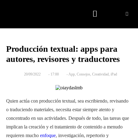
Quienes somos
Producción textual: apps para
autores, revisores y traductores
20/09/2022
-
17:00
-
App
,
Consejos
,
Creatividad
,
iPad
Quien actúa con producción textual, sea escribiendo, revisando
o traduciendo materiales, necesita estar siempre atento y
concentrado en sus actividades. Después de todo, las tareas que
implican la creación y el tratamiento de contenido a menudo
requieren mucho
enfoque
, investigación, repertorio y