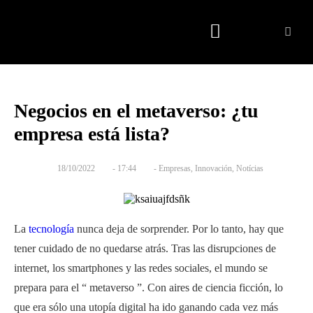
Quienes somos
Negocios en el metaverso: ¿tu
empresa está lista?
18/10/2022
-
17:44
-
Empresas
,
Innovación
,
Notícias
La
tecnología
nunca deja de sorprender. Por lo tanto, hay que
tener cuidado de no quedarse atrás. Tras las disrupciones de
internet, los smartphones y las redes sociales, el mundo se
prepara para el “ metaverso ”. Con aires de ciencia ficción, lo
que era sólo una utopía digital ha ido ganando cada vez más