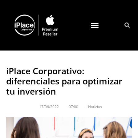
Quienes somos
iPlace Corporativo:
diferenciales para optimizar
tu inversión
17/06/2022
-
07:00
-
Notícias