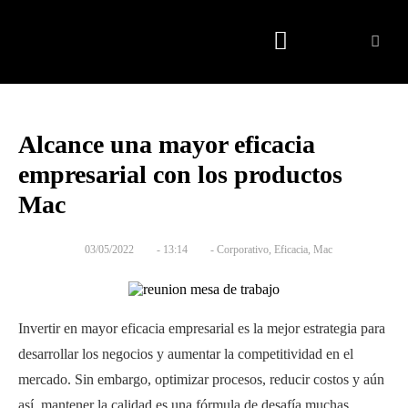
Quienes somos
Alcance una mayor eficacia
empresarial con los productos
Mac
03/05/2022
-
13:14
-
Corporativo
,
Eficacia
,
Mac
Invertir en mayor eficacia empresarial es la mejor estrategia para
desarrollar los negocios y aumentar la competitividad en el
mercado. Sin embargo, optimizar procesos, reducir costos y aún
así, mantener la calidad es una fórmula de desafía muchas