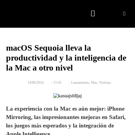
Quienes somos
macOS Sequoia lleva la
productividad y la inteligencia de
la Mac a otro nivel
14/06/2024
-
15:45
-
Lanzamiento
,
Mac
,
Notícias
La experiencia con la Mac es aún mejor: iPhone
Mirroring, las impresionantes mejoras en Safari,
los juegos más esperados y la integración de
Apple Intelligence