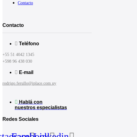
Contacto
Contacto
Teléfono
+55 51 4042 1345
+598 96 438 030
E-mail
rodrigo.ferullo@iplace.com.uy
Hablá con
nuestros especialistas
Redes Sociales
stagram
Facebook
Linkedin