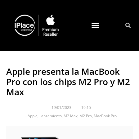
Quienes somos
Apple presenta la MacBook
Pro con los chips M2 Pro y M2
Max
19/01/2023
-
19:15
-
Apple
,
Lanzamiento
,
M2 Max
,
M2 Pro
,
MacBook Pro