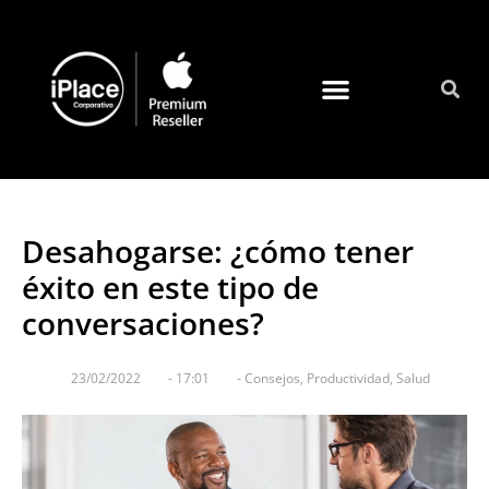
Quienes somos
Desahogarse: ¿cómo tener
éxito en este tipo de
conversaciones?
23/02/2022
-
17:01
-
Consejos
,
Productividad
,
Salud