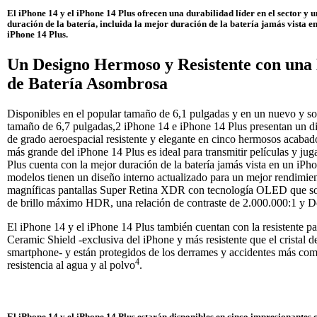
El iPhone 14 y el iPhone 14 Plus ofrecen una durabilidad líder en el sector y u
duración de la batería, incluida la mejor duración de la batería jamás vista e
iPhone 14 Plus.
Un Designo Hermoso y Resistente con una
de Batería Asombrosa
Disponibles en el popular tamaño de 6,1 pulgadas y en un nuevo y s
tamaño de 6,7 pulgadas,2 iPhone 14 e iPhone 14 Plus presentan un d
de grado aeroespacial resistente y elegante en cinco hermosos acabad
más grande del iPhone 14 Plus es ideal para transmitir películas y jug
Plus cuenta con la mejor duración de la batería jamás vista en un iPh
modelos tienen un diseño interno actualizado para un mejor rendimien
magníficas pantallas Super Retina XDR con tecnología OLED que so
de brillo máximo HDR, una relación de contraste de 2.000.000:1 y D
El iPhone 14 y el iPhone 14 Plus también cuentan con la resistente pan
Ceramic Shield -exclusiva del iPhone y más resistente que el cristal d
smartphone- y están protegidos de los derrames y accidentes más co
4
resistencia al agua y al polvo
.
El iPhone 14 y el iPhone 14 Plus estarán disponibles en cinco impresionantes 