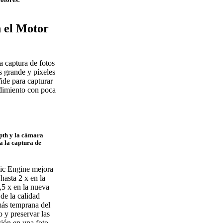
n el Motor
a captura de fotos
 grande y píxeles
ide para capturar
ndimiento con poca
pth y la cámara
a la captura de
nic Engine mejora
hasta 2 x en la
,5 x en la nueva
de la calidad
más temprana del
 y preservar las
ión en una foto.