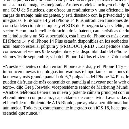
un sistema de imágenes mejorado. Ambos modelos incluyen el chip 
una GPU de 5 núcleos, que ofrece un rendimiento y una eficiencia inc
cargas de trabajo más exigentes, y está diseñado con la privacidad y l
integradas. El iPhone 14 y el iPhone 14 Plus introducen funciones de 
como la detección de choques y el SOS de Emergencia vía satélite, u
sector. Y con una increíble duración de la batería, características de du
en la industria y un 5G superrápido, esta línea de iPhone es más ava
El iPhone 14 y el iPhone 14 Plus estarán disponibles en los acabado
1
azul, blanco estrella, púrpura y (PRODUCT)RED
. Los pedidos ant
comienzan el viernes 9 de septiembre, y la disponibilidad del iPhone
viernes 16 de septiembre, y la del iPhone 14 Plus el viernes 7 de octu
«Nuestros clientes confían en su iPhone cada día, y el iPhone 14 y el
introducen nuevas tecnologías innovadoras e importantes funciones 
la nueva y más grande pantalla de 6,7 pulgadas del iPhone 14 Plus, lo
pueden disfrutar de más contenido en pantalla al navegar por la web 
texto», dijo Greg Joswiak, vicepresidente senior de Marketing Mundi
«Ambos teléfonos tienen una nueva y potente cámara principal con u
el rendimiento con poca luz, capacidades de conectividad avanzadas
el increíble rendimiento de A15 Bionic, que ayuda a permitir una dura
aún mejor. Todo esto, estrechamente integrado con iOS 16, hace que 
esencial que nunca.»