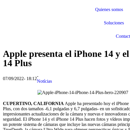
Quienes somos
Soluciones
Contac
Apple presenta el iPhone 14 y e
14 Plus
-
07/09/2022
-
18:12
Notícias
CUPERTINO, CALIFORNIA
Apple ha presentado hoy el iPhone 
Plus, con dos tamaños -6,1 pulgadas y 6,7 pulgadas- en un sofisticad
impresionantes actualizaciones de la cámara y nuevas e innovadoras 
seguridad. El iPhone 14 y el iPhone 14 Plus hacen fotos y vídeos im
un potente sistema de cámaras que incluye las nuevas cámaras principa
TrueDepth, la cámara Ultra Wide para obtener perspectivas únicas y 