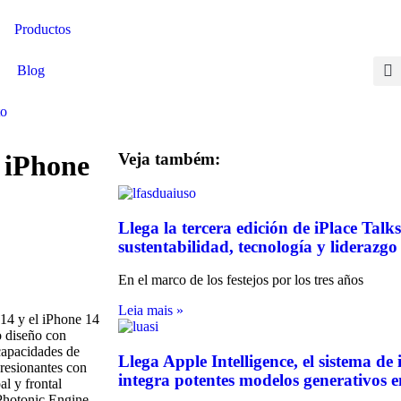
Productos
Blog
Contactate aquí
to
l iPhone
Veja também:
Llega la tercera edición de iPlace Talk
sustentabilidad, tecnología y liderazgo 
En el marco de los festejos por los tres años
Leia mais »
14 y el iPhone 14
o diseño con
capacidades de
Llega Apple Intelligence, el sistema de
presionantes con
integra potentes modelos generativos e
l y frontal
Photonic Engine,