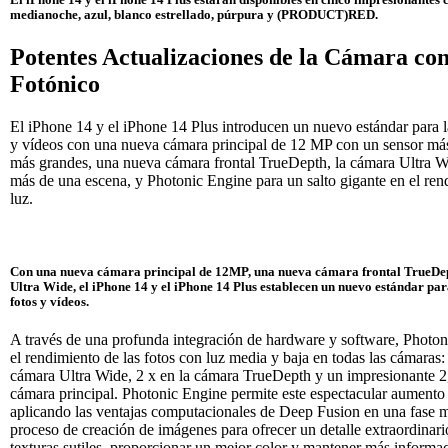
medianoche, azul, blanco estrellado, púrpura y (PRODUCT)RED.
Potentes Actualizaciones de la Cámara co
Fotónico
El iPhone 14 y el iPhone 14 Plus introducen un nuevo estándar para l
y vídeos con una nueva cámara principal de 12 MP con un sensor más
más grandes, una nueva cámara frontal TrueDepth, la cámara Ultra W
más de una escena, y Photonic Engine para un salto gigante en el re
luz.
Con una nueva cámara principal de 12MP, una nueva cámara frontal TrueDe
Ultra Wide, el iPhone 14 y el iPhone 14 Plus establecen un nuevo estándar par
fotos y vídeos.
A través de una profunda integración de hardware y software, Photo
el rendimiento de las fotos con luz media y baja en todas las cámaras: 
cámara Ultra Wide, 2 x en la cámara TrueDepth y un impresionante 2
cámara principal. Photonic Engine permite este espectacular aumento 
aplicando las ventajas computacionales de Deep Fusion en una fase 
proceso de creación de imágenes para ofrecer un detalle extraordinario
texturas sutiles, proporcionar un mejor color y mantener más informac