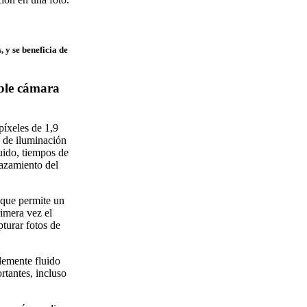
 y se beneficia de
oble cámara
píxeles de 1,9
s de iluminación
uido, tiempos de
lazamiento del
 que permite un
imera vez el
turar fotos de
lemente fluido
rtantes, incluso