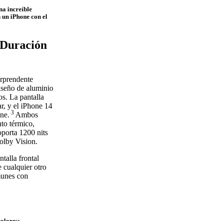
na increíble
n un iPhone con el
 Duración
orprendente
iseño de aluminio
os. La pantalla
ar, y el iPhone 14
3
one.
Ambos
to térmico,
porta 1200 nits
olby Vision.
talla frontal
e cualquier otro
munes con
colores: