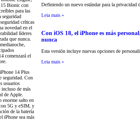
Definiendo un nuevo estándar para la privacidad d
A15 Bionic con
reíbles para las
Leia mais »
a seguridad
seguridad críticas
na novedad en el
Con iOS 18, el iPhone es más personal,
rabilidad líderes
nunca
nzada que nunca.
s medianoche,
icipados
Esta versión incluye nuevas opciones de personali
 14 comenzará el
bre.
Leia mais »
 iPhone 14 Plus
de seguridad. Con
s usuarios
e incluso de más
al de Apple.
n enorme salto en
 con 5G y eSIM, y
ción de la batería
el iPhone sea más