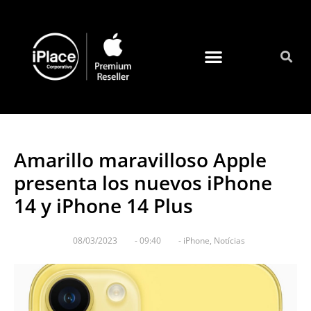
Quienes somos
Amarillo maravilloso Apple
presenta los nuevos iPhone
14 y iPhone 14 Plus
08/03/2023
-
09:40
-
iPhone
,
Notícias