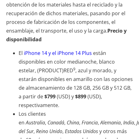
obtención de los materiales hasta el reciclado y la
recuperación de dichos materiales, pasando por el
proceso de fabricación de los componentes, el
ensamblaje, el transporte, el uso y la carga.
Precio y
disponibilidad
El
iPhone 14 y el iPhone 14 Plus
están
disponibles en color medianoche, blanco
9
estelar, (PRODUCT)RED
, azul y morado, y
estarán disponibles en amarillo con las opciones
de almacenamiento de 128 GB, 256 GB y 512 GB,
a partir de
$799
(USD) y
$899
(USD),
respectivamente.
Los clientes
en
Australia
,
Canadá
,
China
,
Francia
,
Alemania
,
India
,
J
del Sur
,
Reino Unido
,
Estados Unidos
y otros más