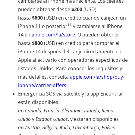
cambiarse al iPhone más reciente. Los clientes
pueden obtener desde
$200
(USD)
hasta
$600
(USD) en crédito cuando canjean un
11
iPhone 11 o posterior
y cambiarse al iPhone
14 en
apple.com/la/store
. O pueden obtener
hasta
$800
(USD) en crédito para comprar el
iPhone 14 después del canje directamente en
Apple al activarlo con operadores específicos de
Estados Unidos. Para conocer los requisitos y
más detalles, consulta
apple.com/la/shop/buy-
iphone/carrier-offers
.
Emergencia SOS vía satélite y la app Encontrar
están disponibles
en
Canadá
,
Francia
,
Alemania
,
Irlanda
,
Reino
Unido
y
Estados Unidos
, y estarán disponibles
en
Austria
,
Bélgica
,
Italia
,
Luxemburgo
,
Países